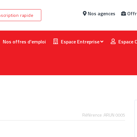
Nos agences
Offr
nscription rapide
Nos offres d'emploi
Espace Entreprise
Espace 
Référence :ARUN 0005